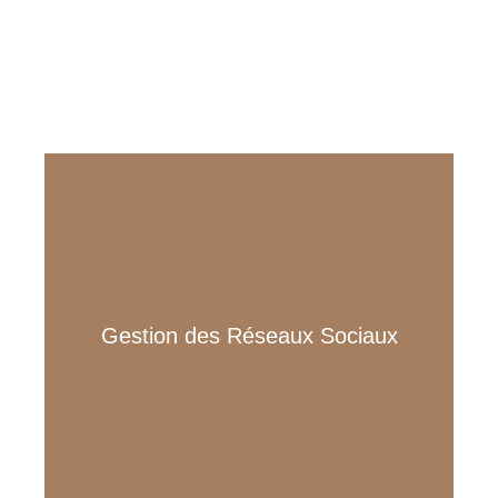
designs qui reflètent votre marque.
Créez une identité forte qui vous
démarque.
Faites rayonner votre
entreprise sur les réseaux
Gestion des Réseaux Sociaux
sociaux avec des
publications impactantes et
régulières.