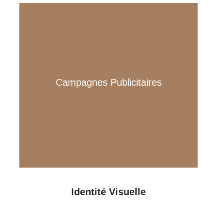
Attirez vos clients grâce à
des campagnes efficaces sur
Campagnes Publicitaires
Google et Meta. Des
stratégies sur mesure pour
booster votre visibilité.
Identité Visuelle
Un logo, des cartes de visite et des